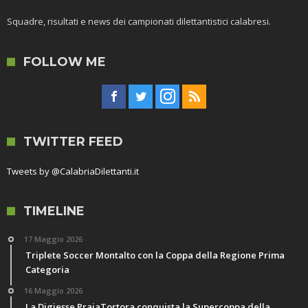
Squadre, risultati e news dei campionati dilettantistici calabresi.
FOLLOW ME
TWITTER FEED
Tweets by @CalabriaDilettanti.it
TIMELINE
17 Maggio 2026
Triplete Soccer Montalto con la Coppa della Regione Prima
Categoria
16 Maggio 2026
La Digiesse PraiaTortora conquista la Supercoppa della