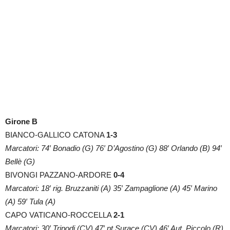
Girone B
BIANCO-GALLICO CATONA
1-3
Marcatori: 74′ Bonadio (G) 76′ D’Agostino (G) 88′ Orlando (B) 94′
Bellè (G)
BIVONGI PAZZANO-ARDORE
0-4
Marcatori: 18′ rig. Bruzzaniti (A) 35′ Zampaglione (A) 45′ Marino
(A) 59′ Tula (A)
CAPO VATICANO-ROCCELLA
2-1
Marcatori: 30′ Tripodi (CV) 47′ pt Surace (CV) 46′ Aut. Piccolo (R)