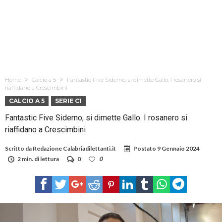
Home
Calcio a 5
Fantastic Five Siderno, si dimette Gallo. I rosanero si
riaffidano a Crescimbini
CALCIO A 5
SERIE C1
Fantastic Five Siderno, si dimette Gallo. I rosanero si
riaffidano a Crescimbini
Scritto da
Redazione Calabriadilettanti.it
Postato
9 Gennaio 2024
2 min. di lettura
0
0