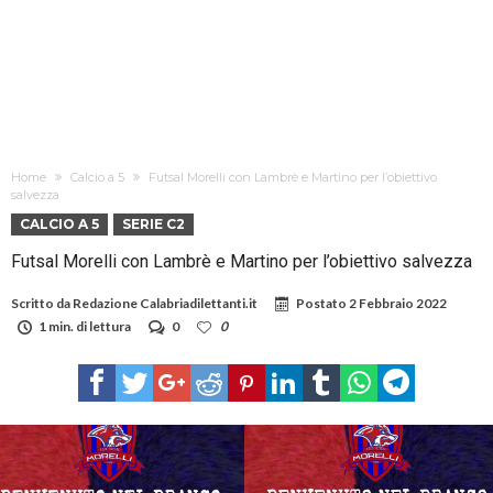
Home
Calcio a 5
Futsal Morelli con Lambrè e Martino per l’obiettivo
salvezza
CALCIO A 5
SERIE C2
Futsal Morelli con Lambrè e Martino per l’obiettivo salvezza
Scritto da
Redazione Calabriadilettanti.it
Postato
2 Febbraio 2022
1 min. di lettura
0
0