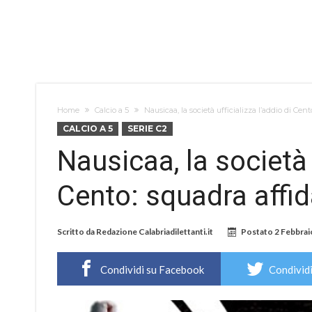
Home
Calcio a 5
Nausicaa, la società ufficializza l’addio di Cen
CALCIO A 5
SERIE C2
Nausicaa, la società u
Cento: squadra affi
Scritto da
Redazione Calabriadilettanti.it
Postato
2 Febbrai
Condividi su Facebook
Condividi