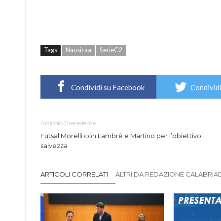
Tags
Nausicaa
SerieC2
Condividi su Facebook
Condividi
Articolo Precedente
Futsal Morelli con Lambrè e Martino per l’obiettivo
salvezza
ARTICOLI CORRELATI
ALTRI DA REDAZIONE CALABRIADI