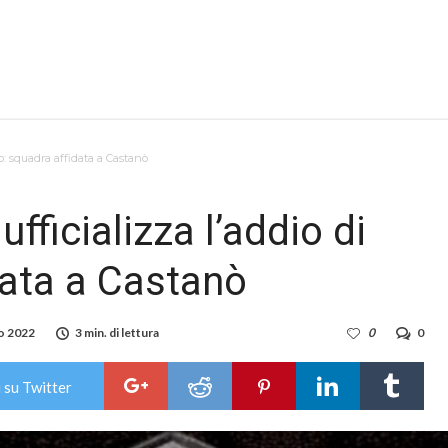
to: squadra affidata a Castanò
fficializza l’addio di
data a Castanò
o 2022
3 min. di lettura
0
0
 su Twitter