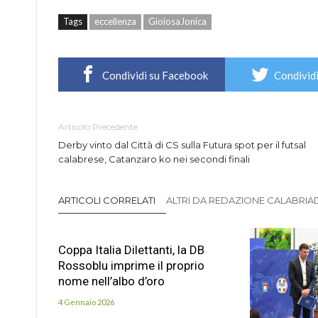
Tags
eccellenza
GioiosaJonica
Condividi su Facebook
Condividi
Articolo Precedente
Derby vinto dal Città di CS sulla Futura spot per il futsal
calabrese, Catanzaro ko nei secondi finali
ARTICOLI CORRELATI
ALTRI DA REDAZIONE CALABRIADI
Coppa Italia Dilettanti, la DB
Rossoblu imprime il proprio
nome nell’albo d’oro
4 Gennaio 2026