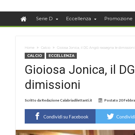
Serie D
Eccellenza
Promozione
Home
Calcio
Gioiosa Jonica, il DG Angiò rassegna le dimissioni
CALCIO
ECCELLENZA
Gioiosa Jonica, il D
dimissioni
Scritto da
Redazione Calabriadilettanti.it
Postato
20 Febbra
Condividi su Facebook
Condividi