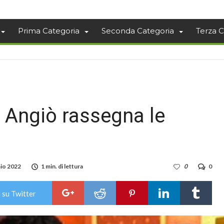
Prima Categoria
Seconda Categoria
Terza C
G Angiò rassegna le
io 2022
1 min. di lettura
0
0
 su Twitter