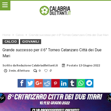
Home
Calcio
Grande successo per il 6° Torneo Catanzaro Città dei Due Mari
CALCIO
GIOVANILI
Grande successo per il 6° Torneo Catanzaro Città dei Due
Mari
Scritto da
Redazione Calabriadilettanti.it
Postato
13 Giugno 2022
3 min. di lettura
0
0