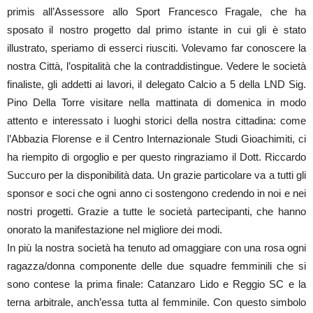
primis all’Assessore allo Sport Francesco Fragale, che ha
sposato il nostro progetto dal primo istante in cui gli è stato
illustrato, speriamo di esserci riusciti. Volevamo far conoscere la
nostra Città, l’ospitalità che la contraddistingue. Vedere le società
finaliste, gli addetti ai lavori, il delegato Calcio a 5 della LND Sig.
Pino Della Torre visitare nella mattinata di domenica in modo
attento e interessato i luoghi storici della nostra cittadina: come
l’Abbazia Florense e il Centro Internazionale Studi Gioachimiti, ci
ha riempito di orgoglio e per questo ringraziamo il Dott. Riccardo
Succuro per la disponibilità data. Un grazie particolare va a tutti gli
sponsor e soci che ogni anno ci sostengono credendo in noi e nei
nostri progetti. Grazie a tutte le società partecipanti, che hanno
onorato la manifestazione nel migliore dei modi.
In più la nostra società ha tenuto ad omaggiare con una rosa ogni
ragazza/donna componente delle due squadre femminili che si
sono contese la prima finale: Catanzaro Lido e Reggio SC e la
terna arbitrale, anch’essa tutta al femminile. Con questo simbolo