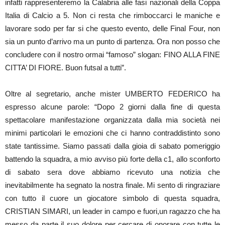
infatti rappresenteremo la Calabria alle fasi nazionali della Coppa
Italia di Calcio a 5. Non ci resta che rimboccarci le maniche e
lavorare sodo per far si che questo evento, delle Final Four, non
sia un punto d’arrivo ma un punto di partenza. Ora non posso che
concludere con il nostro ormai “famoso” slogan: FINO ALLA FINE
CITTA’ DI FIORE. Buon futsal a tutti”.
Oltre al segretario, anche mister UMBERTO FEDERICO ha
espresso alcune parole: “Dopo 2 giorni dalla fine di questa
spettacolare manifestazione organizzata dalla mia società nei
minimi particolari le emozioni che ci hanno contraddistinto sono
state tantissime. Siamo passati dalla gioia di sabato pomeriggio
battendo la squadra, a mio avviso più forte della c1, allo sconforto
di sabato sera dove abbiamo ricevuto una notizia che
inevitabilmente ha segnato la nostra finale. Mi sento di ringraziare
con tutto il cuore un giocatore simbolo di questa squadra,
CRISTIAN SIMARI, un leader in campo e fuori,un ragazzo che ha
messo da parte il suo dolore per cercare di onorare con tutte le