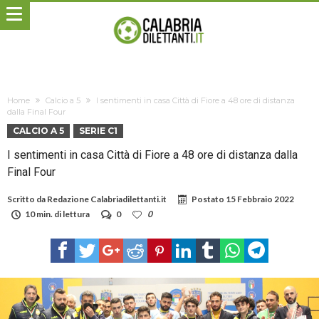
Home
Calcio a 5
I sentimenti in casa Città di Fiore a 48 ore di distanza
dalla Final Four
CALCIO A 5
SERIE C1
I sentimenti in casa Città di Fiore a 48 ore di distanza dalla
Final Four
Scritto da
Redazione Calabriadilettanti.it
Postato
15 Febbraio 2022
10 min. di lettura
0
0