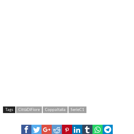
Tags
CittàDiFiore
CoppaItalia
SerieC1