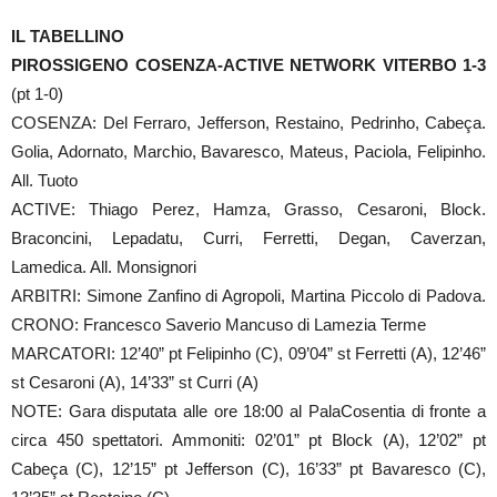
IL TABELLINO
PIROSSIGENO COSENZA-ACTIVE NETWORK VITERBO 1-3
(pt 1-0)
COSENZA: Del Ferraro, Jefferson, Restaino, Pedrinho, Cabeça.
Golia, Adornato, Marchio, Bavaresco, Mateus, Paciola, Felipinho.
All. Tuoto
ACTIVE: Thiago Perez, Hamza, Grasso, Cesaroni, Block.
Braconcini, Lepadatu, Curri, Ferretti, Degan, Caverzan,
Lamedica. All. Monsignori
ARBITRI: Simone Zanfino di Agropoli, Martina Piccolo di Padova.
CRONO: Francesco Saverio Mancuso di Lamezia Terme
MARCATORI: 12’40” pt Felipinho (C), 09’04” st Ferretti (A), 12’46”
st Cesaroni (A), 14’33” st Curri (A)
NOTE: Gara disputata alle ore 18:00 al PalaCosentia di fronte a
circa 450 spettatori. Ammoniti: 02’01” pt Block (A), 12’02” pt
Cabeça (C), 12’15” pt Jefferson (C), 16’33” pt Bavaresco (C),