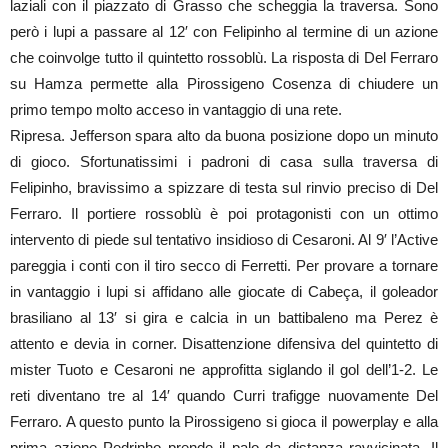
laziali con il piazzato di Grasso che scheggia la traversa. Sono
però i lupi a passare al 12′ con Felipinho al termine di un azione
che coinvolge tutto il quintetto rossoblù. La risposta di Del Ferraro
su Hamza permette alla Pirossigeno Cosenza di chiudere un
primo tempo molto acceso in vantaggio di una rete.
Ripresa. Jefferson spara alto da buona posizione dopo un minuto
di gioco. Sfortunatissimi i padroni di casa sulla traversa di
Felipinho, bravissimo a spizzare di testa sul rinvio preciso di Del
Ferraro. Il portiere rossoblù è poi protagonisti con un ottimo
intervento di piede sul tentativo insidioso di Cesaroni. Al 9′ l’Active
pareggia i conti con il tiro secco di Ferretti. Per provare a tornare
in vantaggio i lupi si affidano alle giocate di Cabeça, il goleador
brasiliano al 13′ si gira e calcia in un battibaleno ma Perez è
attento e devia in corner. Disattenzione difensiva del quintetto di
mister Tuoto e Cesaroni ne approfitta siglando il gol dell’1-2. Le
reti diventano tre al 14′ quando Curri trafigge nuovamente Del
Ferraro. A questo punto la Pirossigeno si gioca il powerplay e alla
prima azione Pedrinho prende il palo da distanza ravvicinata. Il