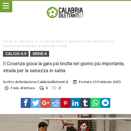
Home
Calcio a 5
Il Cosenza gioca la gara più brutta nel giorno più
importante, strada per la salvezza in salita
CALCIO A 5
SERIE A
Il Cosenza gioca la gara più brutta nel giorno più importante,
strada per la salvezza in salita
Scritto da
Redazione Calabriadilettanti.it
Postato
15 Febbraio 2025
7 min. di lettura
0
0