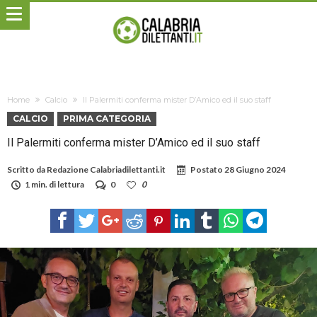
Home
Calcio
Il Palermiti conferma mister D’Amico ed il suo staff
CALCIO
PRIMA CATEGORIA
Il Palermiti conferma mister D’Amico ed il suo staff
Scritto da
Redazione Calabriadilettanti.it
Postato
28 Giugno 2024
1 min. di lettura
0
0