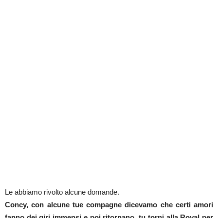
Le abbiamo rivolto alcune domande.
Concy, con alcune tue compagne dicevamo che certi amori
fanno dei giri immensi e poi ritornano, tu torni alla Royal per