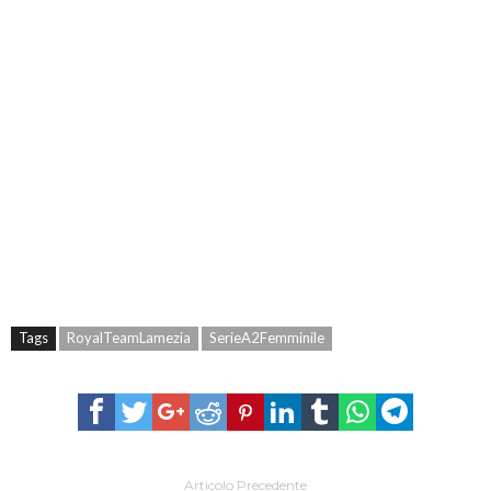
Tags
RoyalTeamLamezia
SerieA2Femminile
Articolo Precedente