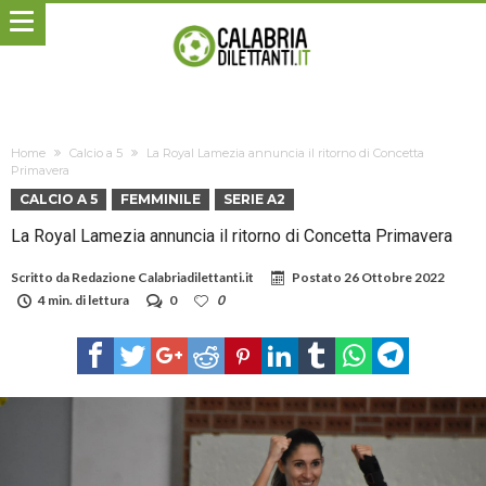
Home
Calcio a 5
La Royal Lamezia annuncia il ritorno di Concetta
Primavera
CALCIO A 5
FEMMINILE
SERIE A2
La Royal Lamezia annuncia il ritorno di Concetta Primavera
Scritto da
Redazione Calabriadilettanti.it
Postato
26 Ottobre 2022
4 min. di lettura
0
0