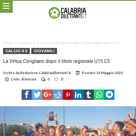
Home
Calcio a 5
La Virtus Corigliano dopo il titolo regionale U15 C5
CALCIO A 5
GIOVANILI
La Virtus Corigliano dopo il titolo regionale U15 C5
Scritto da
Redazione Calabriadilettanti.it
Postato
25 Maggio 2022
1 min. di lettura
0
0