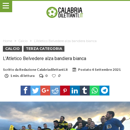
Home
Calcio
L’Atletico Belvedere alza bandiera bianca
CALCIO
TERZA CATEGORIA
L’Atletico Belvedere alza bandiera bianca
Scritto da
Redazione Calabriadilettanti.it
Postato
4 Settembre 2021
1 min. di lettura
0
0