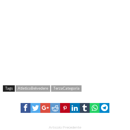
Tags
AtleticoBelvedere
TerzaCategoria
Articolo Precedente