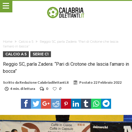
Home
Calcio a 5
Reggio SC, parla Zadera: “Pari di Crotone che lascia
l’amaro in bocca”
CALCIO A 5
SERIE C1
Reggio SC, parla Zadera: “Pari di Crotone che lascia l’amaro in
bocca”
Scritto da
Redazione Calabriadilettanti.it
Postato
22 Febbraio 2022
4 min. di lettura
0
0