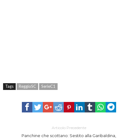
Tags
ReggioSC
SerieC1
Articolo Precedente
Panchine che scottano: Sestito alla Garibaldina,