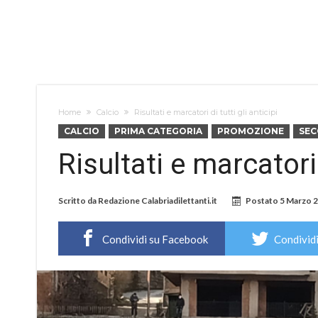
Home
Calcio
Risultati e marcatori di tutti gli anticipi
CALCIO
PRIMA CATEGORIA
PROMOZIONE
SEC
Risultati e marcatori 
Scritto da
Redazione Calabriadilettanti.it
Postato
5 Marzo 
Condividi su Facebook
Condividi