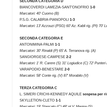
SECONDA CATEGORIA D
BIANCOVERDI LAMEZIA-SANT’ONOFRIO
1-0
Marcatori: 40′ Cuomo (B)
P.S.G. CALABRIA-PIANOPOLI
1-3
Marcatori: 13′ Azzouzi (PSG) 60′ Az. Kabli rig. (PI) 70′ L
SECONDA CATEGORIA E
ANTONIMINA-PALMI
1-1
Marcatori: 30′ Rinaldi (P) 65′ A. Terranova rig. (A)
SANGIORGESE-CAMPESE
2-2
Marcatori: 1′ R. Carere (S) 31′ Logiudice (C) 72′ Punteri 
VARAPODIO-BENESTARE
2-0
Marcatori: 58′ Conte rig. (V) 87′ Morabito (V)
TERZA CATEGORIA C
L. SIMERI CRICHI-KENNEDY AQUILE
sospesa per ris
SKYLLETION-CLETO
1-1
Marcatori: 19′ Stancato (C) 48′ pt V. Megna (S)