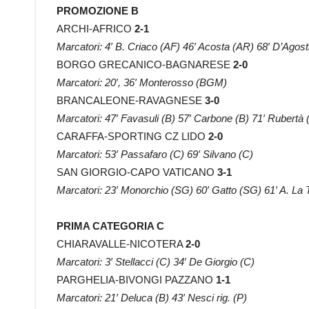
PROMOZIONE B
ARCHI-AFRICO
2-1
Marcatori: 4′ B. Criaco (AF) 46′ Acosta (AR) 68′ D’Agosti
BORGO GRECANICO-BAGNARESE
2-0
Marcatori: 20′, 36′ Monterosso (BGM)
BRANCALEONE-RAVAGNESE
3-0
Marcatori: 47′ Favasuli (B) 57′ Carbone (B) 71′ Rubertà 
CARAFFA-SPORTING CZ LIDO
2-0
Marcatori: 53′ Passafaro (C) 69′ Silvano (C)
SAN GIORGIO-CAPO VATICANO
3-1
Marcatori: 23′ Monorchio (SG) 60′ Gatto (SG) 61′ A. La 
PRIMA CATEGORIA C
CHIARAVALLE-NICOTERA
2-0
Marcatori: 3′ Stellacci (C) 34′ De Giorgio (C)
PARGHELIA-BIVONGI PAZZANO
1-1
Marcatori: 21′ Deluca (B) 43′ Nesci rig. (P)