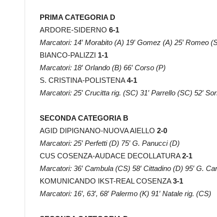
PRIMA CATEGORIA D
ARDORE-SIDERNO
6-1
Marcatori: 14′ Morabito (A) 19′ Gomez (A) 25′ Romeo (S) 
BIANCO-PALIZZI
1-1
Marcatori: 18′ Orlando (B) 66′ Corso (P)
S. CRISTINA-POLISTENA
4-1
Marcatori: 25′ Crucitta rig. (SC) 31′ Parrello (SC) 52′ So
SECONDA CATEGORIA B
AGID DIPIGNANO-NUOVA AIELLO
2-0
Marcatori: 25′ Perfetti (D) 75′ G. Panucci (D)
CUS COSENZA-AUDACE DECOLLATURA
2-1
Marcatori: 36′ Cambula (CS) 58′ Cittadino (D) 95′ G. Car
KOMUNICANDO IKST-REAL COSENZA
3-1
Marcatori: 16′, 63′, 68′ Palermo (K) 91′ Natale rig. (CS)