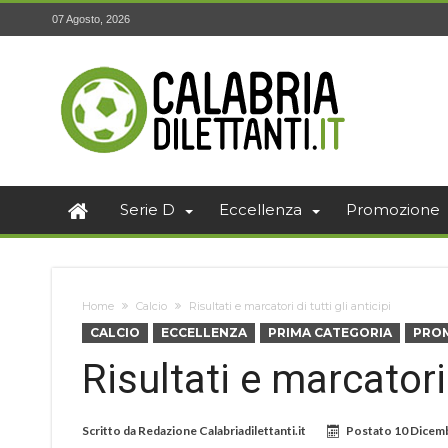
07 Agosto, 2026
Serie D
Eccellenza
Promozione
Home
Calcio
Risultati e marcatori di tutti gli anticipi
CALCIO
ECCELLENZA
PRIMA CATEGORIA
PRO
Risultati e marcatori 
Scritto da
Redazione Calabriadilettanti.it
Postato
10 Dicem