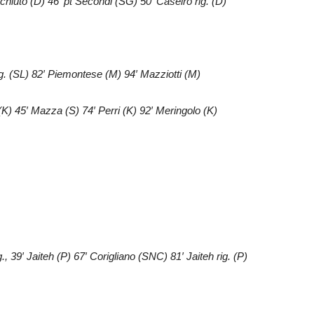
cchiuto (D) 46′ pt Secondi (SG) 50′ Caseiro rig. (D)
rig. (SL) 82′ Piemontese (M) 94′ Mazziotti (M)
(K) 45′ Mazza (S) 74′ Perri (K) 92′ Meringolo (K)
, 39′ Jaiteh (P) 67′ Corigliano (SNC) 81′ Jaiteh rig. (P)