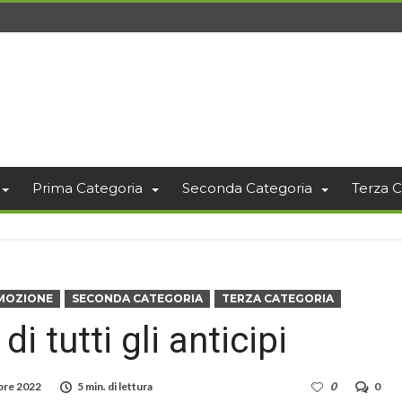
Prima Categoria
Seconda Categoria
Terza C
MOZIONE
SECONDA CATEGORIA
TERZA CATEGORIA
di tutti gli anticipi
bre 2022
5 min. di lettura
0
0