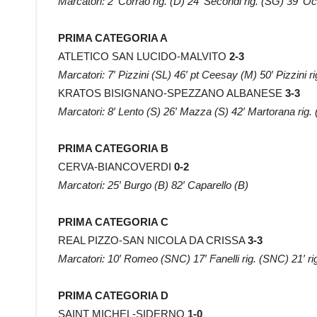
Marcatori: 2′ Corrao rig. (D) 24′ Secondi rig. (SG) 39′ O
PRIMA CATEGORIA A
ATLETICO SAN LUCIDO-MALVITO
2-3
Marcatori: 7′ Pizzini (SL) 46′ pt Ceesay (M) 50′ Pizzini 
KRATOS BISIGNANO-SPEZZANO ALBANESE
3-3
Marcatori: 8′ Lento (S) 26′ Mazza (S) 42′ Martorana rig. 
PRIMA CATEGORIA B
CERVA-BIANCOVERDI
0-2
Marcatori: 25′ Burgo (B) 82′ Caparello (B)
PRIMA CATEGORIA C
REAL PIZZO-SAN NICOLA DA CRISSA
3-3
Marcatori: 10′ Romeo (SNC) 17′ Fanelli rig. (SNC) 21′ rig.
PRIMA CATEGORIA D
SAINT MICHEL-SIDERNO
1-0