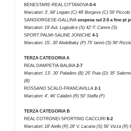
BENESTARE-REAL CITTANOVA
0-4
Marcatori: 3′, 68′ Legato (C) 48′ Borgese (C) 59′ Piccolo
SANGIORGESE-GALLINA
sospesa sul 2-0 a fine pt p
Marcatori: 19′ Aut. Logiudice (S) 42′ F. Carere (S)
SPORT PALMI-SALINE JONICHE
4-1
Marcatori: 15′, 30′ Abdelbaky (P) 75′ Iannò (S) 90′ Rizzit
TERZA CATEGORIA A
REAL DAMPETIA-BALBIA
2-7
Marcatori: 13′, 30′ Paladino (B) 25′ Puia (D) 35′ Salern
(B)
ROSSANO SCALO-FRANCAVILLA
2-1
Marcatori: 4′, 46′ Calabrò (R) 50′ Staffa (F)
TERZA CATEGORIA B
REAL COTRONEI-SPORTING CACCURI
6-2
Marcatori: 18′ Aiello (R) 28′ V. Lacaria (S) 56′ Vizza (R) 64