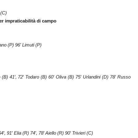
 (C)
er impraticabilità di campo
ano (P) 96′ Limuti (P)
o (B) 41′, 72′ Todaro (B) 60′ Oliva (B) 75′ Urlandini (D) 78′ Russo
′, 91′ Elia (R) 74′, 78′ Aiello (R) 90′ Trivieri (C)