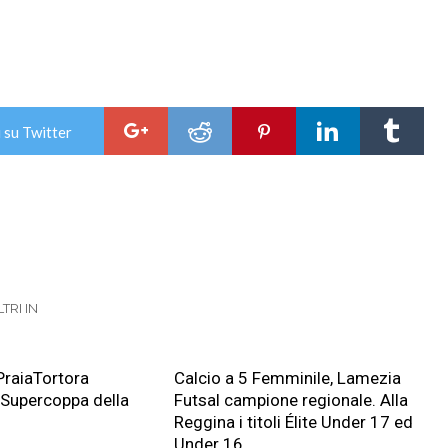
 su Twitter
LTRI IN
PraiaTortora
Calcio a 5 Femminile, Lamezia
 Supercoppa della
Futsal campione regionale. Alla
Reggina i titoli Élite Under 17 ed
Under 16