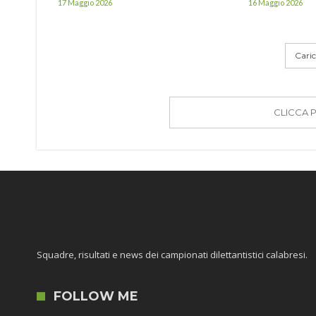
17 Maggio 2026
16 Maggio 2026
Carica
CLICCA 
Squadre, risultati e news dei campionati dilettantistici calabresi.
FOLLOW ME