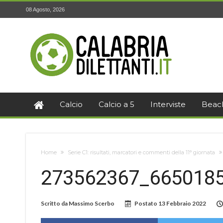
08 Agosto, 2026
Calcio
Calcio a 5
Interviste
Beac
Home
Serie C1: risultati, marcatori e commenti della 11° giornata
273562367_665018
Scritto da
Massimo Scerbo
Postato
13 Febbraio 2022