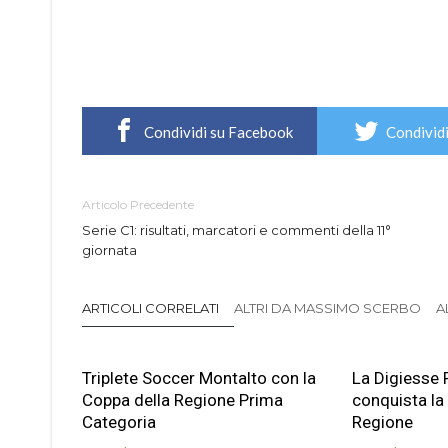
Condividi su Facebook
Condividi
Articolo Precedente
Serie C1: risultati, marcatori e commenti della 11°
giornata
ARTICOLI CORRELATI
ALTRI DA MASSIMO SCERBO
A
Triplete Soccer Montalto con la
La Digiesse 
Coppa della Regione Prima
conquista la
Categoria
Regione