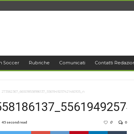
h Soccer
Rubriche
Comunicati
Contatti Redazio
273562367_665018558186137_5561949257421460105_n
558186137_55619492574
45 second read
0
0