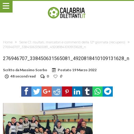
Home
Serie C1: risultati, marcatori e commenti della 12° giornata (recupero)
276946707_338450631565081_4920818410109131628_n
276946707_338450631565081_4920818410109131628_n
Scritto da
Massimo Scerbo
Postato
19 Marzo 2022
48 second read
0
0