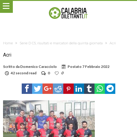
Home
Serie D C5, risultati e marcatori della quinta giornata
Acri
Acri
Scritto da
Domenico Caracciolo
Postato
7 Febbraio 2022
42 second read
0
0