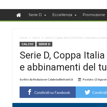
Serie D
Eccellenza
Promozione
Home
Calcio
Serie D, Coppa Italia 2023/2024: calendario e abb
CALCIO
SERIE D
Serie D, Coppa Itali
e abbinamenti del tu
Scritto da
Redazione Calabriadilettanti.it
Postato
15 Agost
Condividi su Facebook
Condividi