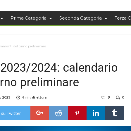
Prima Categoria
Seconda Categoria
Terza C
inamenti del turno preliminare
a 2023/2024: calendario
rno preliminare
o 2023
4 min. di lettura
0
0
 su Twitter