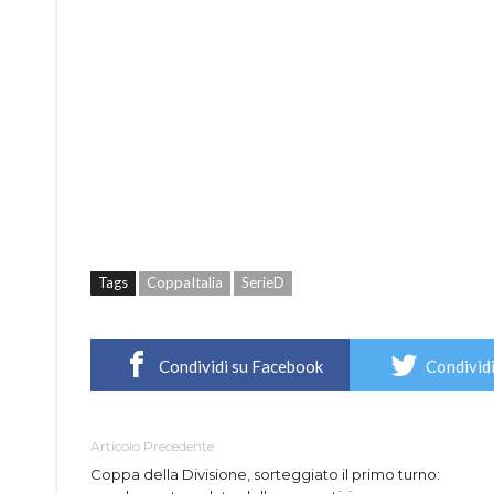
Tags
CoppaItalia
SerieD
Condividi su Facebook
Condividi
Articolo Precedente
Coppa della Divisione, sorteggiato il primo turno: