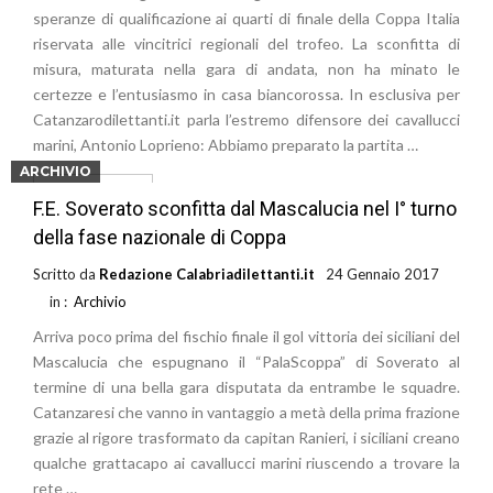
speranze di qualificazione ai quarti di finale della Coppa Italia
riservata alle vincitrici regionali del trofeo. La sconfitta di
misura, maturata nella gara di andata, non ha minato le
certezze e l’entusiasmo in casa biancorossa. In esclusiva per
Catanzarodilettanti.it parla l’estremo difensore dei cavallucci
marini, Antonio Loprieno: Abbiamo preparato la partita …
ARCHIVIO
Leggi di più
F.E. Soverato sconfitta dal Mascalucia nel I° turno
della fase nazionale di Coppa
Scritto da
Redazione Calabriadilettanti.it
24 Gennaio 2017
in :
Archivio
Arriva poco prima del fischio finale il gol vittoria dei siciliani del
Mascalucia che espugnano il “PalaScoppa” di Soverato al
termine di una bella gara disputata da entrambe le squadre.
Catanzaresi che vanno in vantaggio a metà della prima frazione
grazie al rigore trasformato da capitan Ranieri, i siciliani creano
qualche grattacapo ai cavallucci marini riuscendo a trovare la
rete …