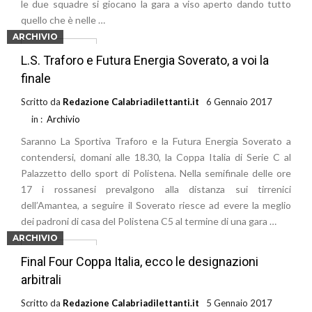
le due squadre si giocano la gara a viso aperto dando tutto
quello che è nelle …
ARCHIVIO
Leggi di più
L.S. Traforo e Futura Energia Soverato, a voi la
finale
Scritto da
Redazione Calabriadilettanti.it
6 Gennaio 2017
in :
Archivio
Saranno La Sportiva Traforo e la Futura Energia Soverato a
contendersi, domani alle 18.30, la Coppa Italia di Serie C al
Palazzetto dello sport di Polistena. Nella semifinale delle ore
17 i rossanesi prevalgono alla distanza sui tirrenici
dell’Amantea, a seguire il Soverato riesce ad evere la meglio
dei padroni di casa del Polistena C5 al termine di una gara …
ARCHIVIO
Leggi di più
Final Four Coppa Italia, ecco le designazioni
arbitrali
Scritto da
Redazione Calabriadilettanti.it
5 Gennaio 2017