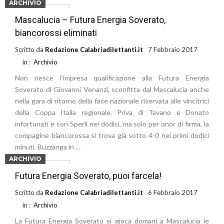
ARCHIVIO
Leggi di più
Mascalucia – Futura Energia Soverato,
biancorossi eliminati
Scritto da
Redazione Calabriadilettanti.it
7 Febbraio 2017
in :
Archivio
Non riesce l’impresa qualificazione alla Futura Energia
Soverato di Giovanni Venanzi, sconfitta dal Mascalucia anche
nella gara di ritorno della fase nazionale riservata alle vincitrici
della Coppa Italia regionale. Priva di Tavano e Donato
infortunati e con Sperlì nei dodici, ma solo per onor di firma, la
compagine biancorossa si trova già sotto 4-0 nei primi dodici
minuti. Buzzanga in …
ARCHIVIO
Leggi di più
Futura Energia Soverato, puoi farcela!
Scritto da
Redazione Calabriadilettanti.it
6 Febbraio 2017
in :
Archivio
La Futura Energia Soverato si gioca domani a Mascalucia le