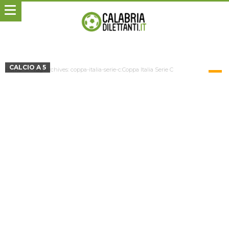
CALCIO A 5
Home
Tag Archives: coppa-italia-serie-c:Coppa Italia Serie C
TAG ARCHIVES: COPPA-ITALIA-SERIE-
C:COPPA ITALIA SERIE C