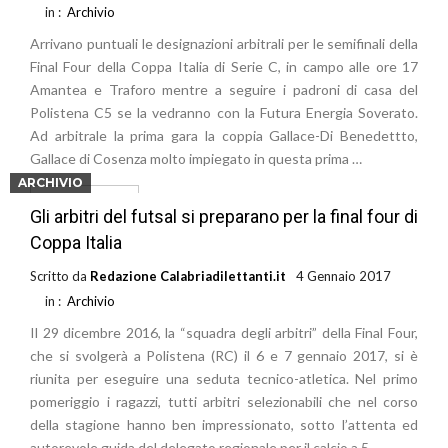
in :
Archivio
Arrivano puntuali le designazioni arbitrali per le semifinali della
Final Four della Coppa Italia di Serie C, in campo alle ore 17
Amantea e Traforo mentre a seguire i padroni di casa del
Polistena C5 se la vedranno con la Futura Energia Soverato.
Ad arbitrale la prima gara la coppia Gallace-Di Benedettto,
Gallace di Cosenza molto impiegato in questa prima …
ARCHIVIO
Leggi di più
Gli arbitri del futsal si preparano per la final four di
Coppa Italia
Scritto da
Redazione Calabriadilettanti.it
4 Gennaio 2017
in :
Archivio
Il 29 dicembre 2016, la “squadra degli arbitri” della Final Four,
che si svolgerà a Polistena (RC) il 6 e 7 gennaio 2017, si è
riunita per eseguire una seduta tecnico-atletica. Nel primo
pomeriggio i ragazzi, tutti arbitri selezionabili che nel corso
della stagione hanno ben impressionato, sotto l’attenta ed
autorevole guida del delegato regionale per il calcio a 5, …