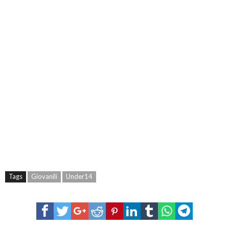
Tags
Giovanili
Under14