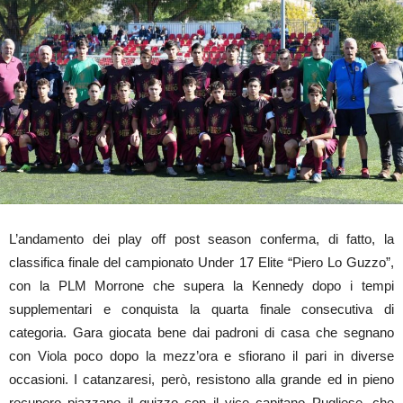
L’andamento dei play off post season conferma, di fatto, la
classifica finale del campionato Under 17 Elite “Piero Lo Guzzo”,
con la PLM Morrone che supera la Kennedy dopo i tempi
supplementari e conquista la quarta finale consecutiva di
categoria. Gara giocata bene dai padroni di casa che segnano
con Viola poco dopo la mezz’ora e sfiorano il pari in diverse
occasioni. I catanzaresi, però, resistono alla grande ed in pieno
recupero piazzano il guizzo con il vice capitano Pugliese, che