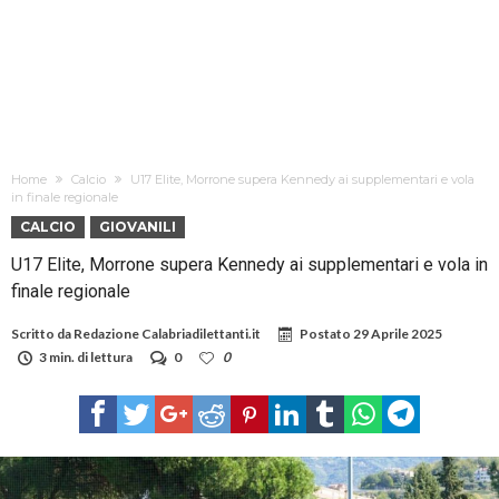
Home
Calcio
U17 Elite, Morrone supera Kennedy ai supplementari e vola
in finale regionale
CALCIO
GIOVANILI
U17 Elite, Morrone supera Kennedy ai supplementari e vola in
finale regionale
Scritto da
Redazione Calabriadilettanti.it
Postato
29 Aprile 2025
3 min. di lettura
0
0