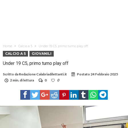
Home
Calcio a 5
Under 19 C5, primo turno play off
CALCIO A 5
GIOVANILI
Under 19 C5, primo turno play off
Scritto da
Redazione Calabriadilettanti.it
Postato
24 Febbraio 2025
2 min. di lettura
0
0