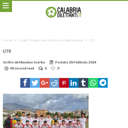
Home
Under 19 regionale, termina la fase regolare
U19
U19
Scritto da
Massimo Scerbo
Postato
28 Febbraio 2024
48 second read
0
0