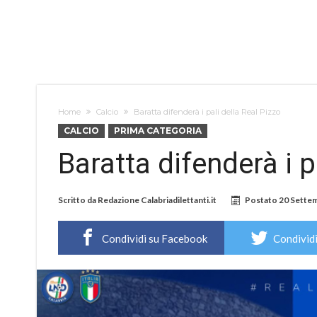
Home
Calcio
Baratta difenderà i pali della Real Pizzo
CALCIO
PRIMA CATEGORIA
Baratta difenderà i p
Scritto da
Redazione Calabriadilettanti.it
Postato
20 Sette
Condividi su Facebook
Condividi