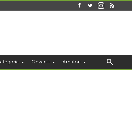
ategoria
Giovanili
Amatori