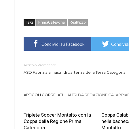
Tags
PrimaCategoria
RealPizzo
Condividi su Facebook
Condividi
Articolo Precedente
ASD Fabrizia ai nastri di partenza della Terza Categoria
ARTICOLI CORRELATI
ALTRI DA REDAZIONE CALABRIADI
Triplete Soccer Montalto con la
Coppa Calabr
Coppa della Regione Prima
nella bachec
Categoria
Montalto