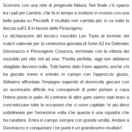
Scervino con una rete di pregevole fattura. Nel finale c’è spazio
tra i pali per Lambrè, che fa in tempo a mettersi in mostra con una
bella parata su Piscitelli. Il risultato non cambia più: si va sotto la
doccia sull’1-8 in favore della Pirossigeno.
Le dichiarazioni del tecnico rossoblù Leo Tuoto al termine del
match valevole per la ventesima giornata di Serie A2 tra Defender
Giovinazzo e Pirossigeno Cosenza, terminato con la vittoria dei
rossoblù per otto reti ad una: “Partita perfetta, oggi non abbiamo
sbagliato davvero nulla. Tutti hanno dato il loro apporto, anche chi
ha giocato meno è entrato in campo con l’approccio giusto.
Abbiamo affrontato l’impegno sapendo di dovercela giocare con
un avversario difficile ma consapevoli di poter portare a casa
l’intera posta in palio. Al contrario di altre gare siamo stati bravi a
concretizzare tutte le occasioni che ci sono capitate. In più devo
sottolineare per l’ennesima volta che questa è una squadra che
ha carattere. Entra in campo sempre con grande umiltà. Andare a
Giovinazzo e conquistare i tre punti è un grandissimo risultato”.