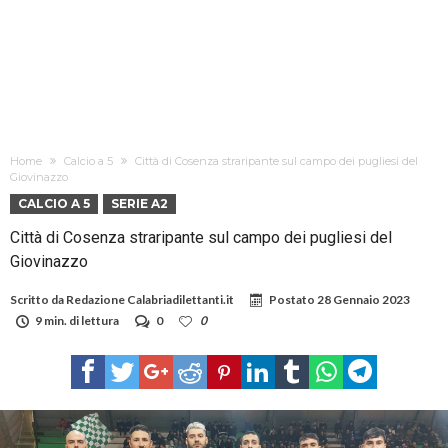
Home
Calcio a 5
Città di Cosenza straripante sul campo dei pugliesi del
Giovinazzo
CALCIO A 5
SERIE A2
Città di Cosenza straripante sul campo dei pugliesi del
Giovinazzo
Scritto da
Redazione Calabriadilettanti.it
Postato
28 Gennaio 2023
9 min. di lettura
0
0