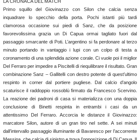
LA CRONACA DEL MATCH
Primo squillo del Giovinazzo con Silon che calcia senza
inquadrare lo specchio della porta. Pochi istanti più tardi
clamorosa occasione sui piedi di Sanz, che da posizione
favorevolissima grazia un Di Capua ormai tagliato fuori dal
passaggio smarcante di Poti. L’argentino si fa perdonare al terzo
minuto portando in vantaggio i lupi con un colpo di testa a
coronamento di una splendida azione corale. Ci vuole poi il miglior
Del Ferraro per impedire a Piscitelli di riequilibrare il risultato. Gran
combinazione Sanz – Gallitelli con destro potente di quest’ultimo
respinto in corner dal portiere pugliese. Dal calcio d’angolo
scaturisce il raddoppio rossoblù firmato da Francesco Scervino.
La reazione dei padroni di casa si materializza con una doppia
conclusione di Binetti respinta in entrambi i casi da un
attentissimo Del Ferraro. Accorcia le distanze il Giovinazzo:
marcatore Silon, autore di un gran tiro nel sette. A sei minuti
dall’intervallo passaggio illuminante di Bavaresco per l’accorrente
Messina, che calcia di sinistro e trova l’opposizione di Di Capua. Il