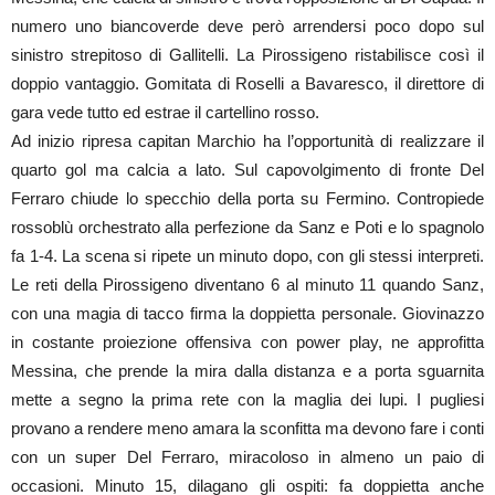
numero uno biancoverde deve però arrendersi poco dopo sul
sinistro strepitoso di Gallitelli. La Pirossigeno ristabilisce così il
doppio vantaggio. Gomitata di Roselli a Bavaresco, il direttore di
gara vede tutto ed estrae il cartellino rosso.
Ad inizio ripresa capitan Marchio ha l’opportunità di realizzare il
quarto gol ma calcia a lato. Sul capovolgimento di fronte Del
Ferraro chiude lo specchio della porta su Fermino. Contropiede
rossoblù orchestrato alla perfezione da Sanz e Poti e lo spagnolo
fa 1-4. La scena si ripete un minuto dopo, con gli stessi interpreti.
Le reti della Pirossigeno diventano 6 al minuto 11 quando Sanz,
con una magia di tacco firma la doppietta personale. Giovinazzo
in costante proiezione offensiva con power play, ne approfitta
Messina, che prende la mira dalla distanza e a porta sguarnita
mette a segno la prima rete con la maglia dei lupi. I pugliesi
provano a rendere meno amara la sconfitta ma devono fare i conti
con un super Del Ferraro, miracoloso in almeno un paio di
occasioni. Minuto 15, dilagano gli ospiti: fa doppietta anche