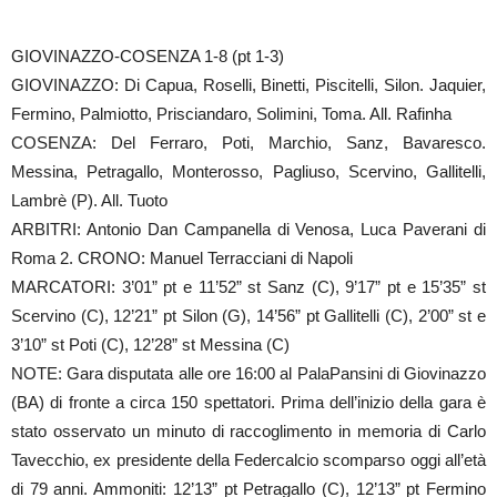
GIOVINAZZO-COSENZA 1-8 (pt 1-3)
GIOVINAZZO: Di Capua, Roselli, Binetti, Piscitelli, Silon. Jaquier,
Fermino, Palmiotto, Prisciandaro, Solimini, Toma. All. Rafinha
COSENZA: Del Ferraro, Poti, Marchio, Sanz, Bavaresco.
Messina, Petragallo, Monterosso, Pagliuso, Scervino, Gallitelli,
Lambrè (P). All. Tuoto
ARBITRI: Antonio Dan Campanella di Venosa, Luca Paverani di
Roma 2. CRONO: Manuel Terracciani di Napoli
MARCATORI: 3’01” pt e 11’52” st Sanz (C), 9’17” pt e 15’35” st
Scervino (C), 12’21” pt Silon (G), 14’56” pt Gallitelli (C), 2’00” st e
3’10” st Poti (C), 12’28” st Messina (C)
NOTE: Gara disputata alle ore 16:00 al PalaPansini di Giovinazzo
(BA) di fronte a circa 150 spettatori. Prima dell’inizio della gara è
stato osservato un minuto di raccoglimento in memoria di Carlo
Tavecchio, ex presidente della Federcalcio scomparso oggi all’età
di 79 anni. Ammoniti: 12’13” pt Petragallo (C), 12’13” pt Fermino