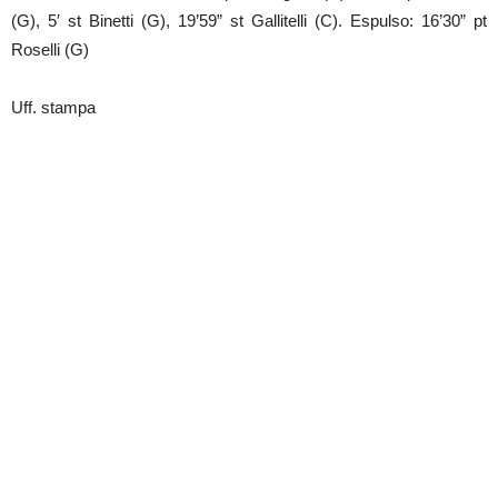
(G), 5′ st Binetti (G), 19’59” st Gallitelli (C). Espulso: 16’30” pt
Roselli (G)
Uff. stampa