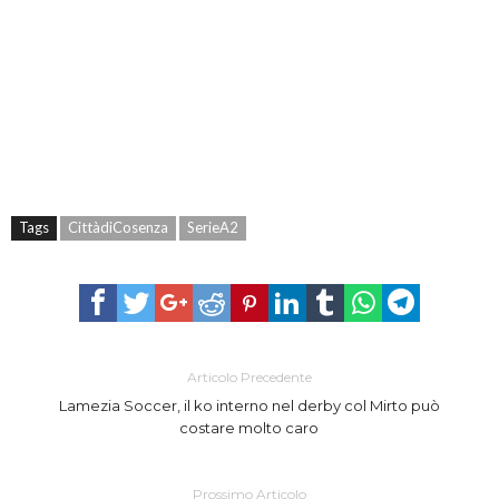
Tags
CittàdiCosenza
SerieA2
Articolo Precedente
Lamezia Soccer, il ko interno nel derby col Mirto può
costare molto caro
Prossimo Articolo