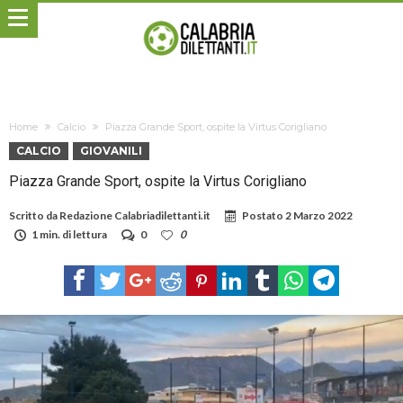
Home
Calcio
Piazza Grande Sport, ospite la Virtus Corigliano
CALCIO
GIOVANILI
Piazza Grande Sport, ospite la Virtus Corigliano
Scritto da
Redazione Calabriadilettanti.it
Postato
2 Marzo 2022
1 min. di lettura
0
0