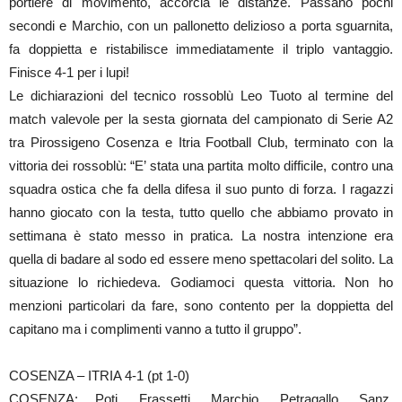
portiere di movimento, accorcia le distanze. Passano pochi
secondi e Marchio, con un pallonetto delizioso a porta sguarnita,
fa doppietta e ristabilisce immediatamente il triplo vantaggio.
Finisce 4-1 per i lupi!
Le dichiarazioni del tecnico rossoblù Leo Tuoto al termine del
match valevole per la sesta giornata del campionato di Serie A2
tra Pirossigeno Cosenza e Itria Football Club, terminato con la
vittoria dei rossoblù: “E’ stata una partita molto difficile, contro una
squadra ostica che fa della difesa il suo punto di forza. I ragazzi
hanno giocato con la testa, tutto quello che abbiamo provato in
settimana è stato messo in pratica. La nostra intenzione era
quella di badare al sodo ed essere meno spettacolari del solito. La
situazione lo richiedeva. Godiamoci questa vittoria. Non ho
menzioni particolari da fare, sono contento per la doppietta del
capitano ma i complimenti vanno a tutto il gruppo”.
COSENZA – ITRIA 4-1 (pt 1-0)
COSENZA: Poti, Frassetti, Marchio, Petragallo, Sanz,