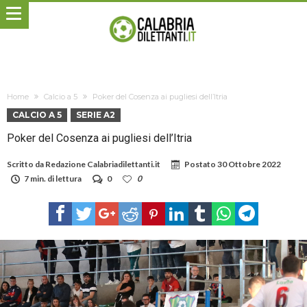
Home
Calcio a 5
Poker del Cosenza ai pugliesi dell’Itria
CALCIO A 5
SERIE A2
Poker del Cosenza ai pugliesi dell’Itria
Scritto da
Redazione Calabriadilettanti.it
Postato
30 Ottobre 2022
7 min. di lettura
0
0