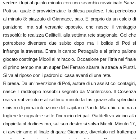
vedere i lupi al quinto minuto con uno scambio ravvicinato Sanz-
Poti sul quale è provvidenziale la difesa pugliese. Itria pericoloso
al minuto 8: piazzato di Giannace, palo. E’ proprio da un calcio di
punizione, ma sul versante opposto, che nasce il vantaggio
rossoblù: lo realizza Gallitelli, alla settima rete stagionale. Gol che
potrebbero diventare due subito dopo ma il bolide di Poti si
infrange la traversa. Entra in campo Petragallo e al primo pallone
giocato costringe Micoli al miracolo. Occasione per l’Itria nel finale
di primo tempo ma un super Del Ferraro sbarra la strada a Punzi.
Si va al riposo con i padroni di casa avanti di una rete.
Ripresa. Da un’invenzione di Poti, autore di un assist col contagiri,
nasce il raddoppio rossoblù segnato da Monterosso. Il Cosenza
ora va sul velluto e al settimo minuto fa tris grazie allo splendido
sinistro di prima intenzione del capitano Paride Marchio che va a
togliere le ragnatele sotto l’incrocio dei pali. Gallitelli va vicino alla
doppietta al dodicesimo, sul suo destro si salva Micoli. Minuto 17,
ci avviciniamo al finale di gara: Giannace, diventato nel frattempo