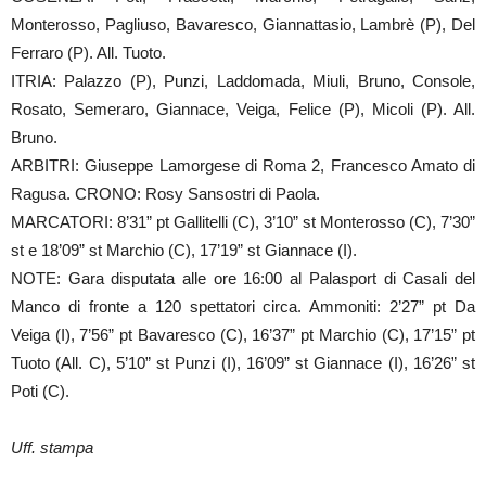
Monterosso, Pagliuso, Bavaresco, Giannattasio, Lambrè (P), Del
Ferraro (P). All. Tuoto.
ITRIA: Palazzo (P), Punzi, Laddomada, Miuli, Bruno, Console,
Rosato, Semeraro, Giannace, Veiga, Felice (P), Micoli (P). All.
Bruno.
ARBITRI: Giuseppe Lamorgese di Roma 2, Francesco Amato di
Ragusa. CRONO: Rosy Sansostri di Paola.
MARCATORI: 8’31” pt Gallitelli (C), 3’10” st Monterosso (C), 7’30”
st e 18’09” st Marchio (C), 17’19” st Giannace (I).
NOTE: Gara disputata alle ore 16:00 al Palasport di Casali del
Manco di fronte a 120 spettatori circa. Ammoniti: 2’27” pt Da
Veiga (I), 7’56” pt Bavaresco (C), 16’37” pt Marchio (C), 17’15” pt
Tuoto (All. C), 5’10” st Punzi (I), 16’09” st Giannace (I), 16’26” st
Poti (C).
Uff. stampa