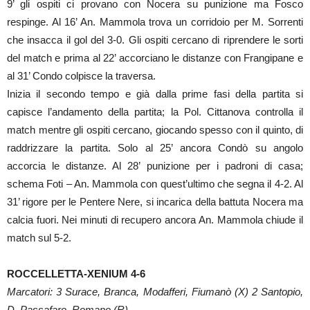
9’ gli ospiti ci provano con Nocera su punizione ma Fosco
respinge. Al 16’ An. Mammola trova un corridoio per M. Sorrenti
che insacca il gol del 3-0. Gli ospiti cercano di riprendere le sorti
del match e prima al 22’ accorciano le distanze con Frangipane e
al 31’ Condo colpisce la traversa.
Inizia il secondo tempo e già dalla prime fasi della partita si
capisce l’andamento della partita; la Pol. Cittanova controlla il
match mentre gli ospiti cercano, giocando spesso con il quinto, di
raddrizzare la partita. Solo al 25’ ancora Condò su angolo
accorcia le distanze. Al 28’ punizione per i padroni di casa;
schema Foti – An. Mammola con quest’ultimo che segna il 4-2. Al
31’ rigore per le Pentere Nere, si incarica della battuta Nocera ma
calcia fuori. Nei minuti di recupero ancora An. Mammola chiude il
match sul 5-2.
ROCCELLETTA-XENIUM 4-6
Marcatori: 3 Surace, Branca, Modafferi, Fiumanò (X) 2 Santopio,
D. Passafaro, Romano (R)