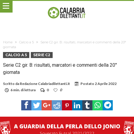
Home
Calcio a 5
Serie C2 gir. B: risultati, marcatori e commenti della 20°
giornata
CALCIO A 5
SERIE C2
Serie C2 gir. B: risultati, marcatori e commenti della 20°
giornata
Scritto da
Redazione Calabriadilettanti.it
Postato
2 Aprile 2022
6 min. di lettura
0
0