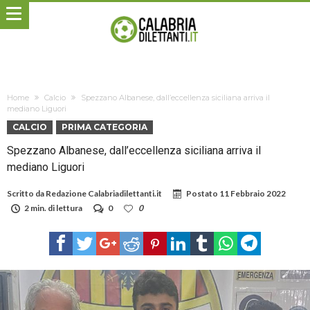
Home
Calcio
Spezzano Albanese, dall’eccellenza siciliana arriva il
mediano Liguori
CALCIO
PRIMA CATEGORIA
Spezzano Albanese, dall’eccellenza siciliana arriva il
mediano Liguori
Scritto da
Redazione Calabriadilettanti.it
Postato
11 Febbraio 2022
2 min. di lettura
0
0