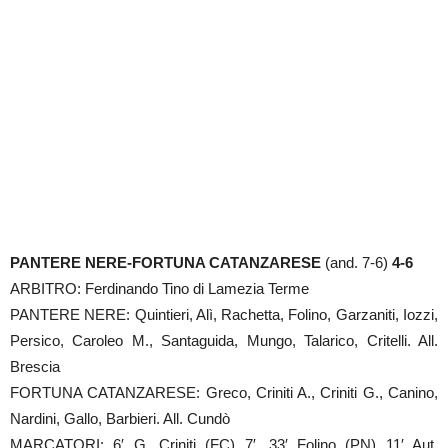
PANTERE NERE-FORTUNA CATANZARESE
(and. 7-6)
4-6
ARBITRO: Ferdinando Tino di Lamezia Terme
PANTERE NERE: Quintieri, Alì, Rachetta, Folino, Garzaniti, Iozzi,
Persico, Caroleo M., Santaguida, Mungo, Talarico, Critelli. All.
Brescia
FORTUNA CATANZARESE: Greco, Criniti A., Criniti G., Canino,
Nardini, Gallo, Barbieri. All. Cundò
MARCATORI: 6′ G. Criniti (FC) 7′, 33′ Folino (PN) 11′ Aut.