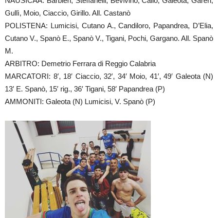
NAUSICAA: Barbieri, Steffanelli, Bevivino, Caliò, Galeota, Gareri,
Gullì, Moio, Ciaccio, Girillo. All. Castanò
POLISTENA: Lumicisi, Cutano A., Candiloro, Papandrea, D’Elia,
Cutano V., Spanò E., Spanò V., Tigani, Pochi, Gargano. All. Spanò
M.
ARBITRO: Demetrio Ferrara di Reggio Calabria
MARCATORI: 8′, 18′ Ciaccio, 32′, 34′ Moio, 41′, 49′ Galeota (N)
13′ E. Spanò, 15′ rig., 36′ Tigani, 58′ Papandrea (P)
AMMONITI: Galeota (N) Lumicisi, V. Spanò (P)